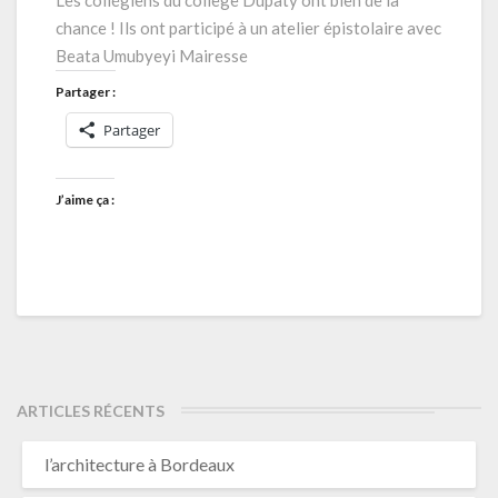
Les collégiens du collège Dupaty ont bien de la
Mairesse
chance ! Ils ont participé à un atelier épistolaire avec
Beata Umubyeyi Mairesse
Partager :
Partager
J’aime ça :
ARTICLES RÉCENTS
l’architecture à Bordeaux