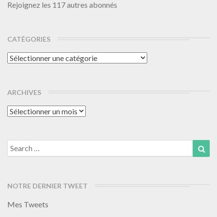
Rejoignez les 117 autres abonnés
CATÉGORIES
Catégories
ARCHIVES
Archives
Search
Sea
for:
NOTRE DERNIER TWEET
Mes Tweets