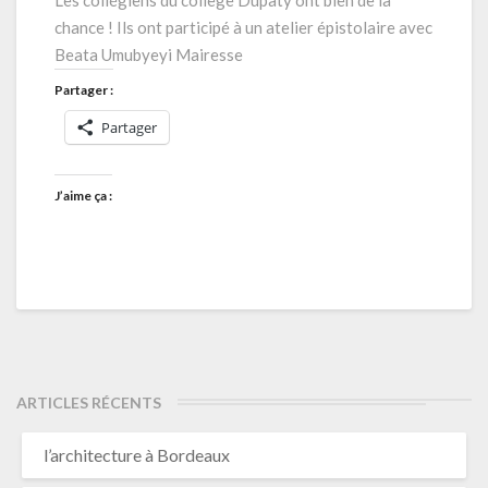
Les collégiens du collège Dupaty ont bien de la
Mairesse
chance ! Ils ont participé à un atelier épistolaire avec
Beata Umubyeyi Mairesse
Partager :
Partager
J’aime ça :
ARTICLES RÉCENTS
l’architecture à Bordeaux