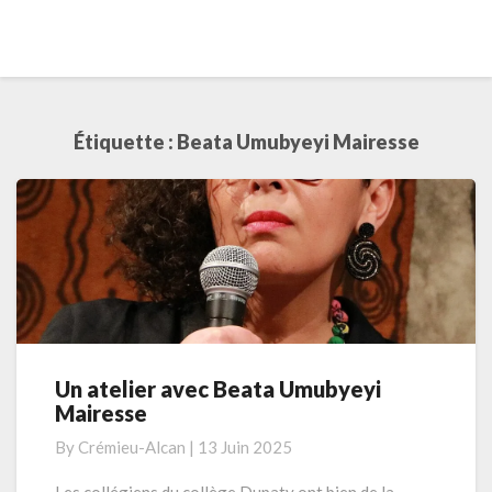
Étiquette :
Beata Umubyeyi Mairesse
Un atelier avec Beata Umubyeyi
Un
Mairesse
atelier
avec
By
Crémieu-Alcan
|
13 Juin 2025
Beata
Umubyeyi