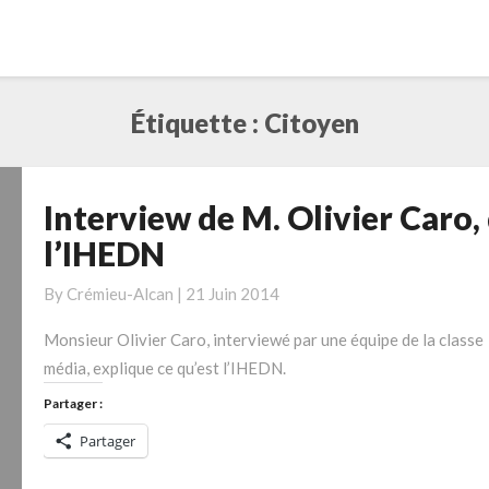
Étiquette :
Citoyen
Interview de M. Olivier Caro,
Interview
de
l’IHEDN
M.
Olivier
By
Crémieu-Alcan
|
21 Juin 2014
Caro,
Monsieur Olivier Caro, interviewé par une équipe de la classe
de
média, explique ce qu’est l’IHEDN.
l’IHEDN
Partager :
Partager