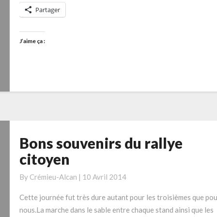
Partager
J’aime ça :
Bons souvenirs du rallye
Bons
souvenirs
citoyen
du
rallye
By
Crémieu-Alcan
|
10 Avril 2014
citoyen
Cette journée fut très dure autant pour les troisièmes que po
nous.La marche dans le sable entre chaque stand ainsi que les