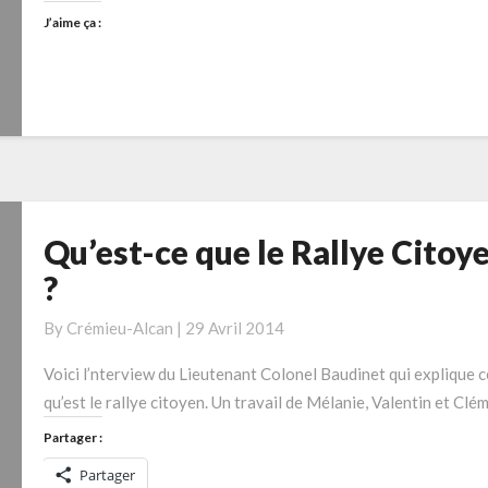
J’aime ça :
Qu’est-ce que le Rallye Citoy
Qu’est-
ce
?
que
le
By
Crémieu-Alcan
|
29 Avril 2014
Rallye
Voici l’nterview du Lieutenant Colonel Baudinet qui explique c
Citoyen
qu’est le rallye citoyen. Un travail de Mélanie, Valentin et Clé
?
Partager :
Partager