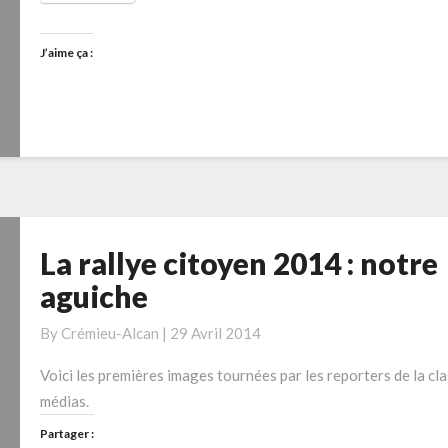
J’aime ça :
La rallye citoyen 2014 : notre
La
rallye
aguiche
citoyen
2014
By
Crémieu-Alcan
|
29 Avril 2014
:
Voici les premières images tournées par les reporters de la cl
notre
médias.
aguiche
Partager :