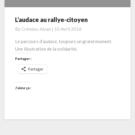
L’audace au rallye-citoyen
L’audace
au
By
Crémieu-Alcan
|
10 Avril 2016
rallye-
citoyen
Le parcours d’audace, toujours un grand moment.
Une illustration de la solidarité.
Partager :
Partager
J’aime ça :