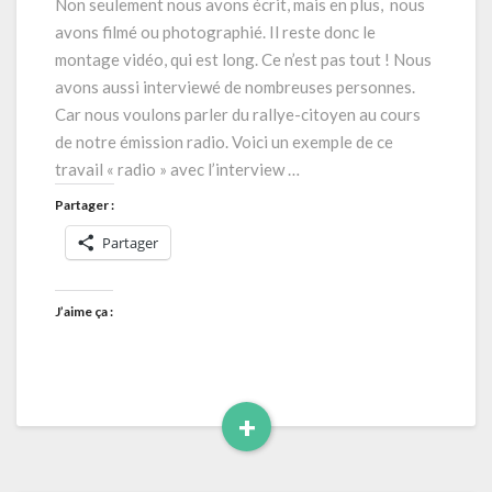
Non seulement nous avons écrit, mais en plus, nous
citoyen
avons filmé ou photographié. Il reste donc le
:
montage vidéo, qui est long. Ce n’est pas tout ! Nous
encore
avons aussi interviewé de nombreuses personnes.
plus
Car nous voulons parler du rallye-citoyen au cours
de
nouveautés
de notre émission radio. Voici un exemple de ce
travail « radio » avec l’interview …
Partager :
Partager
J’aime ça :
+
Read
More