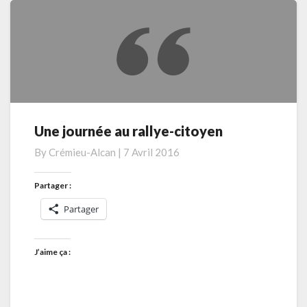
Une journée au rallye-citoyen
Une
journée
By
Crémieu-Alcan
|
7 Avril 2016
au
rallye-
Partager :
citoyen
Partager
J’aime ça :