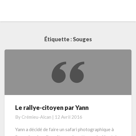
Étiquette :
Souges
Le rallye-citoyen par Yann
Le
rallye-
By
Crémieu-Alcan
|
12 Avril 2016
citoyen
par
Yann a décidé de faire un safari photographique à
Yann