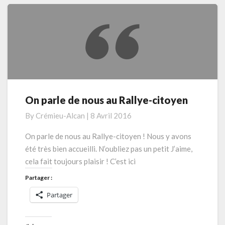
On parle de nous au Rallye-citoyen
On
parle
By
Crémieu-Alcan
|
8 Avril 2016
de
nous
On parle de nous au Rallye-citoyen ! Nous y avons
au
été très bien accueilli. N’oubliez pas un petit J’aime,
Rallye-
cela fait toujours plaisir ! C’est ici
citoyen
Partager :
Partager