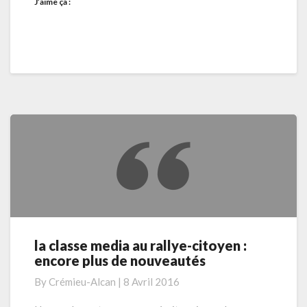
J’aime ça :
la classe media au rallye-citoyen :
la
encore plus de nouveautés
classe
media
By
Crémieu-Alcan
|
8 Avril 2016
au
rallye-