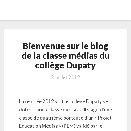
Bienvenue
Bienvenue sur le blog
sur
le
de la classe médias du
blog
collège Dupaty
de
la
classe
3 Juillet 2012
médias
du
collège
La rentrée 2012 voit le collège Dupaty se
Dupaty
doter d’une « classe médias ». Il s’agit d’une
classe de quatrième porteuse d’un « Projet
Education Médias » (PEM) validé par le