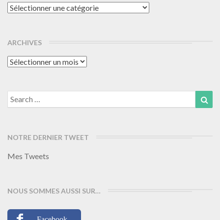
Catégories
ARCHIVES
Archives
Search
Sea
for:
NOTRE DERNIER TWEET
Mes Tweets
NOUS SOMMES AUSSI SUR…
Facebook