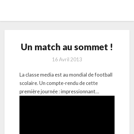
Un
Un match au sommet !
match
au
sommet
16 Avril 2013
!
La classe media est au mondial de football
scolaire. Un compte-rendu de cette
première journée : impressionnant…