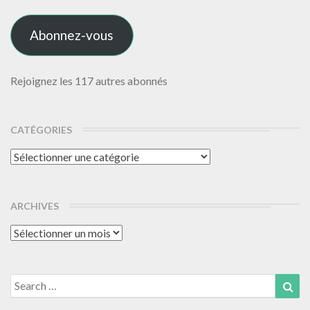
mail
Abonnez-vous
Rejoignez les 117 autres abonnés
CATÉGORIES
Catégories
ARCHIVES
Archives
Search
Sea
for: