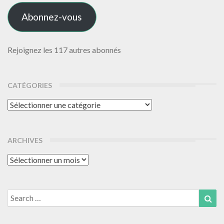
mail
Abonnez-vous
Rejoignez les 117 autres abonnés
CATÉGORIES
Catégories
ARCHIVES
Archives
Search
Sea
for: