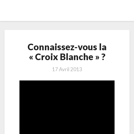
Connaissez-
Connaissez-vous la
vous
la
« Croix Blanche » ?
« Croix
Blanche »
17 Avril 2013
?