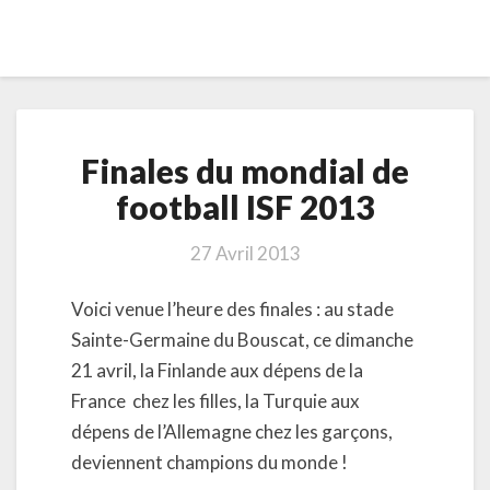
Finales
Finales du mondial de
du
mondial
football ISF 2013
de
football
27 Avril 2013
ISF
2013
Voici venue l’heure des finales : au stade
Sainte-Germaine du Bouscat, ce dimanche
21 avril, la Finlande aux dépens de la
France chez les filles, la Turquie aux
dépens de l’Allemagne chez les garçons,
deviennent champions du monde !