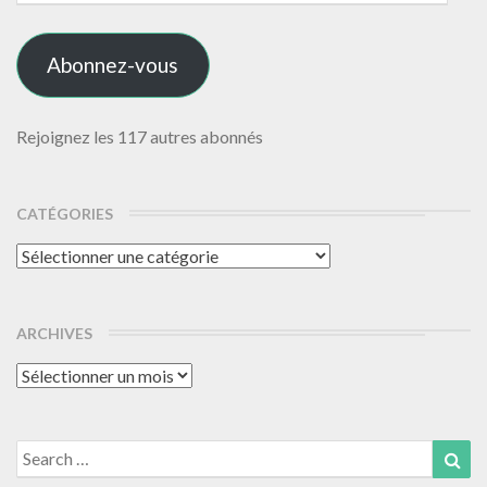
e-
mail
Abonnez-vous
Rejoignez les 117 autres abonnés
CATÉGORIES
Catégories
ARCHIVES
Archives
Search
Sea
for: