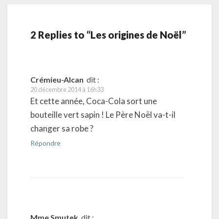
2 Replies to “Les origines de Noël”
Crémieu-Alcan
dit :
20 décembre 2014 à 16h33
Et cette année, Coca-Cola sort une
bouteille vert sapin ! Le Père Noël va-t-il
changer sa robe ?
Répondre
Mme Smutek
dit :