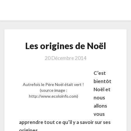
Les
Les origines de Noël
origines
de
Noël
20 Décembre 2014
C’est
bientôt
Autrefois le Père Noël était vert !
Noël et
(source image :
http://www.ecoloinfo.com)
nous
allons
vous
apprendre tout ce qu’il y a savoir sur ses
origines.