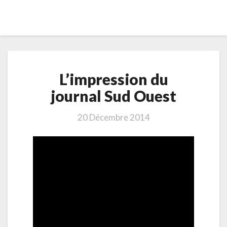
L’impression
L’impression du
du
journal
journal Sud Ouest
Sud
Ouest
20 Décembre 2014