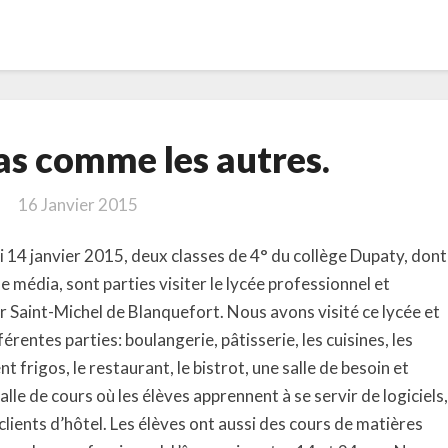
Un
as comme les autres.
lycée
pas
16 Janvier 2015
comme
les
i 14 janvier 2015, deux classes de 4° du collège Dupaty, dont
autres.
se média, sont parties visiter le lycée professionnel et
r Saint-Michel de Blanquefort. Nous avons visité ce lycée et
férentes parties: boulangerie, pâtisserie, les cuisines, les
nt frigos, le restaurant, le bistrot, une salle de besoin et
alle de cours où les élèves apprennent à se servir de logiciels,
clients d’hôtel. Les élèves ont aussi des cours de matières