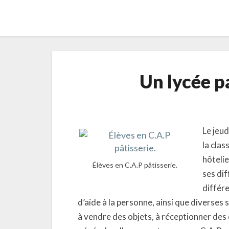
Un lycée p
Le jeud
la clas
hôtelie
Élèves en C.A.P pâtisserie.
ses dif
différe
d’aide à la personne, ainsi que diverses s
à vendre des objets, à réceptionner des 