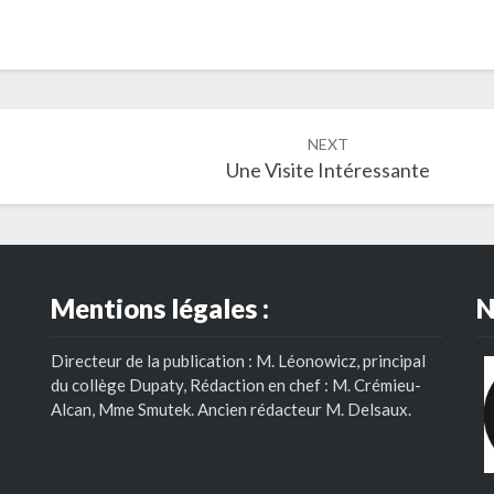
NEXT
Une Visite Intéressante
Mentions légales :
N
Directeur de la publication : M. Léonowicz, principal
du collège Dupaty, Rédaction en chef : M. Crémieu-
Alcan, Mme Smutek. Ancien rédacteur M. Delsaux.