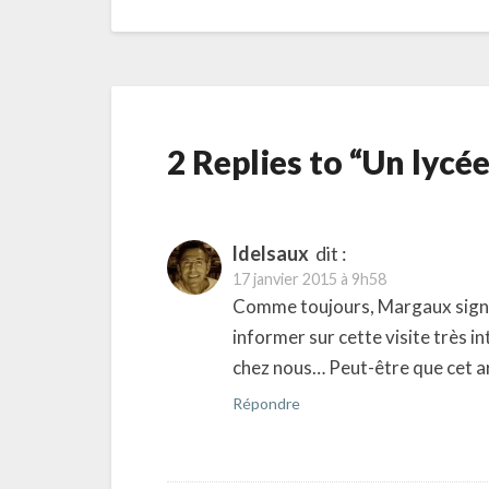
2 Replies to “Un lycé
ldelsaux
dit :
17 janvier 2015 à 9h58
Comme toujours, Margaux signe u
informer sur cette visite très i
chez nous… Peut-être que cet ar
Répondre