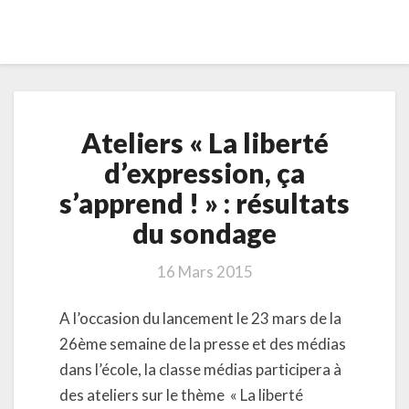
Ateliers
Ateliers « La liberté
«
La
d’expression, ça
liberté
s’apprend ! » : résultats
d’expression,
ça
du sondage
s’apprend
!
16 Mars 2015
»
:
A l’occasion du lancement le 23 mars de la
résultats
du
26ème semaine de la presse et des médias
sondage
dans l’école, la classe médias participera à
des ateliers sur le thème « La liberté