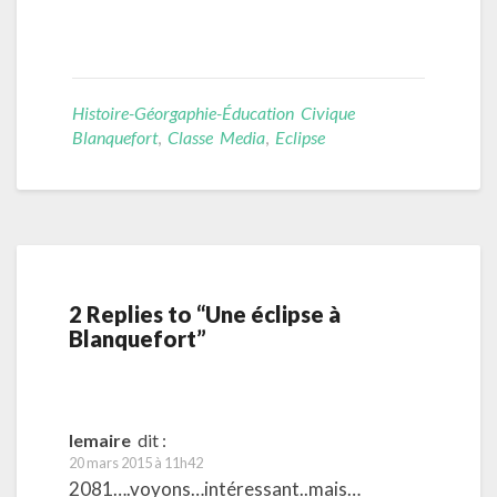
Histoire-Géorgaphie-Éducation Civique
Blanquefort
,
Classe Media
,
Eclipse
2 Replies to “Une éclipse à
Blanquefort”
lemaire
dit :
20 mars 2015 à 11h42
2081….voyons…intéressant..mais…