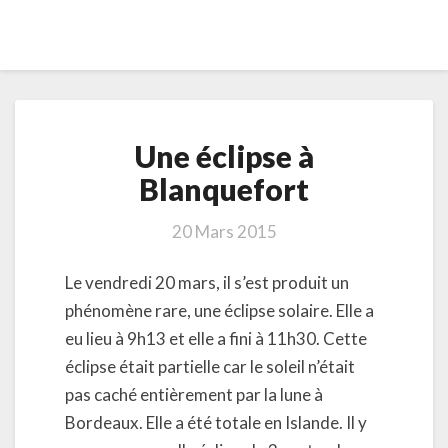
Une
Une éclipse à
éclipse
à
Blanquefort
Blanquefort
20 Mars 2015
Le vendredi 20 mars, il s’est produit un
phénomène rare, une éclipse solaire. Elle a
eu lieu à 9h13 et elle a fini à 11h30. Cette
éclipse était partielle car le soleil n’était
pas caché entièrement par la lune à
Bordeaux. Elle a été totale en Islande. Il y