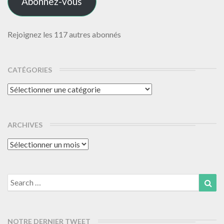
Abonnez-vous
Rejoignez les 117 autres abonnés
CATÉGORIES
Catégories
ARCHIVES
Archives
Search
Sea
for:
NOTRE DERNIER TWEET