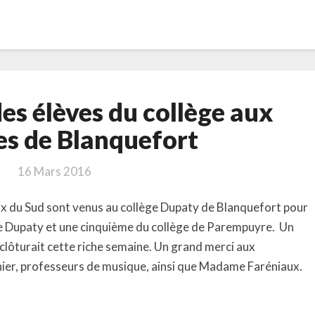
Un
es élèves du collège aux
spectacle
des
s de Blanquefort
élèves
du
16 Mars 2016
collège
aux
oix du Sud sont venus au collège Dupaty de Blanquefort pour
Colonnes
ège Dupaty et une cinquième du collège de Parempuyre. Un
de
lôturait cette riche semaine. Un grand merci aux
Blanquefort
er, professeurs de musique, ainsi que Madame Faréniaux.