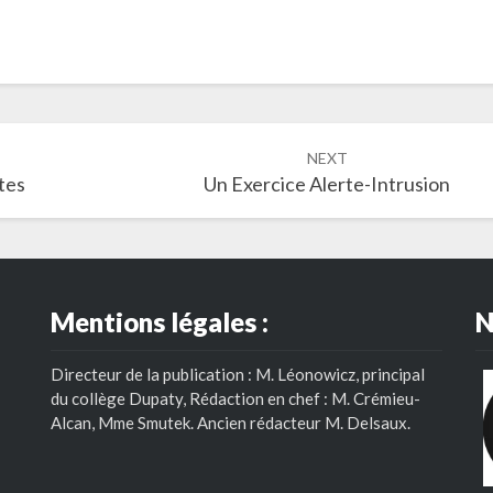
NEXT
tes
Un Exercice Alerte-Intrusion
Mentions légales :
N
Directeur de la publication : M. Léonowicz, principal
du collège Dupaty, Rédaction en chef : M. Crémieu-
Alcan, Mme Smutek. Ancien rédacteur M. Delsaux.