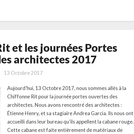
La
it et les journées Portes
Chiffonne
Rit
des architectes 2017
et
les
13 Octobre 2017
journées
Portes
Aujourd’hui, 13 Octobre 2017, nous sommes allés à la
ouvertes
Chiffonne Rit pour la journée portes ouvertes des
des
architectes. Nous avons rencontré des architectes :
architectes
Étienne Henry, et sa stagiaire Andrea Garcia. Ils nous ont
2017
accueilli dans leur bureau qu’ils appellent la cabane rouge.
Cette cabane est faite entièrement de matériaux de