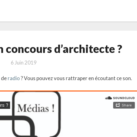
Qu’est-
n concours d’architecte ?
ce
qu’un
6 Juin 2019
concours
d’architecte
n de
radio
? Vous pouvez vous rattraper en écoutant ce son.
?