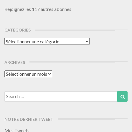
Rejoignez les 117 autres abonnés
CATÉGORIES
Catégories
ARCHIVES
Archives
Search
Sea
for:
NOTRE DERNIER TWEET
Mes Tweets