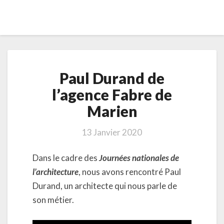
Paul
Paul Durand de
Durand
de
l’agence Fabre de
l’agence
Marien
Fabre
de
Marien
13 Janvier 2020
Dans le cadre des
Journées nationales de
l’architecture
, nous avons rencontré Paul
Durand, un architecte qui nous parle de
son métier.