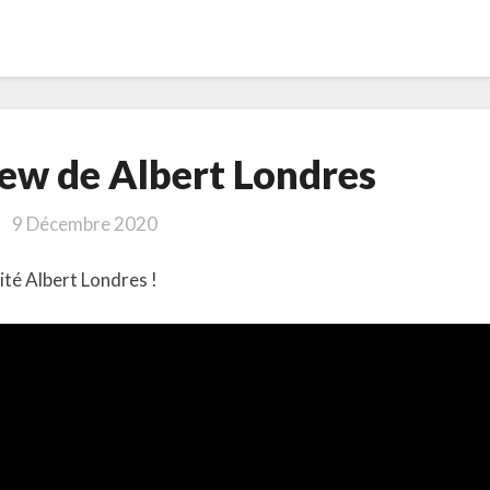
Une
iew de Albert Londres
interview
de
9 Décembre 2020
Albert
Londres
ité Albert Londres !