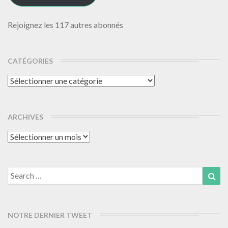
Rejoignez les 117 autres abonnés
CATÉGORIES
Catégories
ARCHIVES
Archives
Search
Sea
for:
NOTRE DERNIER TWEET