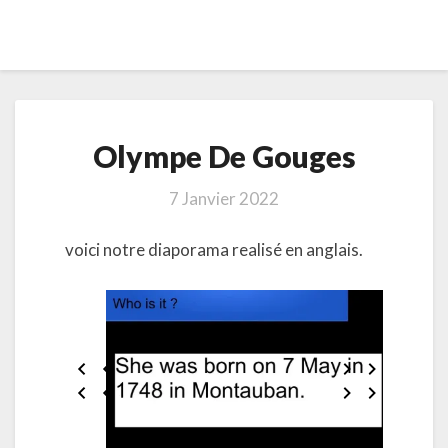
Olympe
Olympe De Gouges
De
Gouges
7 Janvier 2022
voici notre diaporama realisé en anglais.