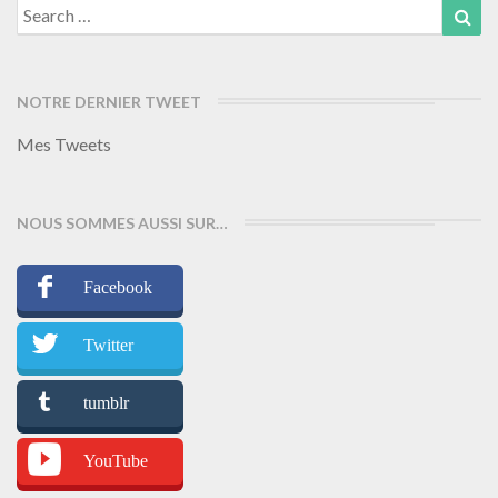
Search
Sea
for:
NOTRE DERNIER TWEET
Mes Tweets
NOUS SOMMES AUSSI SUR…
Facebook
Twitter
tumblr
YouTube