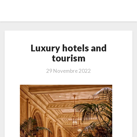
Luxury
Luxury hotels and
hotels
and
tourism
tourism
29 Novembre 2022