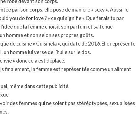
une robe devant son corps.
ntée par son corps, elle pose de manière « sexy ». Aussi, le
d you do for love ? » ce qui signifie « Que ferais tu par
 l’idée que la femme choisit son parfum et sa tenue
 un homme et non selon ses propres goûts.
ue de cuisine « Cuisinela », qui date de 2016.Elle représente
, un homme lui verse de l’huile sur le dos.
envie » donc cela est déplacé.
mais finalement, la femme est représentée comme un aliment
xuel, même dans cette publicité.
exue
t voir des femmes qui ne soient pas stéréotypées, sexualisées
mes.