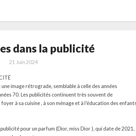
Les
s dans la publicité
femmes
dans
21 Juin 2024
la
publicité
CITÉ
st une image rétrograde, semblable à celle des années
nnées 70. Les publicités continuent très souvent de
yer à sa cuisine , à son ménage et à l’éducation des enfant
blicité pour un parfum (Dior, miss Dior ), qui date de 2021.