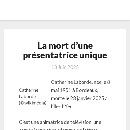
La
La mort d’une
mort
d’une
présentatrice unique
présentatrice
unique
13 Juin 2025
Catherine Laborde, née le 8
Catherine
mai 1951 à Bordeaux,
Laborde
morte le 28 janvier 2025 a
(©wikimédia)
l’Île-d’Yeu.
C’est une animatrice de télévision, une