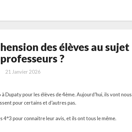
Quelle
éhension des élèves au sujet
est
l’appréhension
 professeurs ?
des
élèves
21 Janvier 2026
au
sujet
des
 à Dupaty pour les élèves de 4ème. Aujourd’hui, ils vont nous
professeurs
ssent pour certains et d’autres pas.
?
es 4°3 pour connaitre leur avis, et ils ont tous le même.