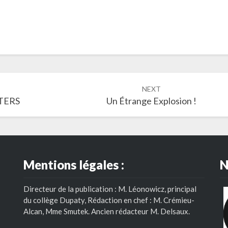
NEXT
ATERS
Un Étrange Explosion !
Mentions légales :
N
Directeur de la publication : M. Léonowicz, principal
du collège Dupaty, Rédaction en chef : M. Crémieu-
Alcan, Mme Smutek. Ancien rédacteur M. Delsaux.