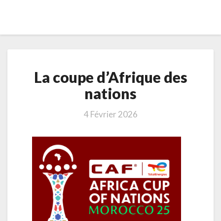
La
La coupe d’Afrique des
coupe
d’Afrique
nations
des
nations
4 Février 2026