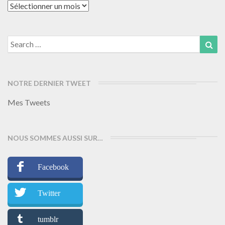
Archives
Search
Sea
for:
NOTRE DERNIER TWEET
Mes Tweets
NOUS SOMMES AUSSI SUR…
Facebook
Twitter
tumblr