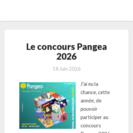
Le
Le concours Pangea
concours
Pangea
2026
2026
18 Juin 2026
J’ai eu la
chance, cette
année, de
pouvoir
participer au
concours