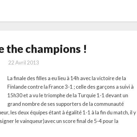
They
e the champions !
are
the
22 Avril 2013
champions
!
La finale des filles a eu lieu à 14h avec la victoire de la
Finlande contre la France 3-1 ; celle des garçons a suivi à
15h30 et a vu le triomphe de la Turquie 1-1 devant un
grand nombre de ses supporters de la communauté
ur, les deux équipes étant à égalité 1-1 à la fin du match, il y
esigner le vainqueur)avec un score final de 5-4 pour la