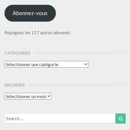
mail
Abonnez-vous
Rejoignez les 117 autres abonnés
CATÉGORIES
Catégories
ARCHIVES
Archives
Search
Sea
for: