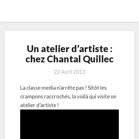
Un
Un atelier d’artiste :
atelier
d’artiste
chez Chantal Quillec
:
chez
22 Avril 2013
Chantal
Quillec
La classe media n’arrête pas ! Sitôt les
crampons raccrochés, la voilà qui visite un
atelier d’artiste !