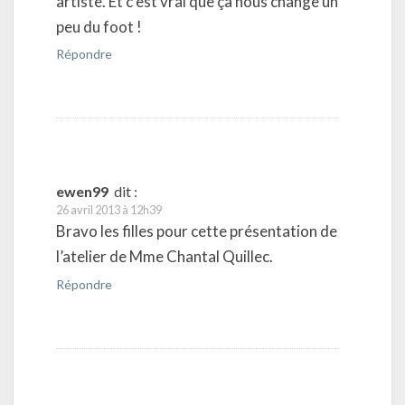
artiste. Et c’est vrai que ça nous change un
peu du foot !
Répondre
ewen99
dit :
26 avril 2013 à 12h39
Bravo les filles pour cette présentation de
l’atelier de Mme Chantal Quillec.
Répondre