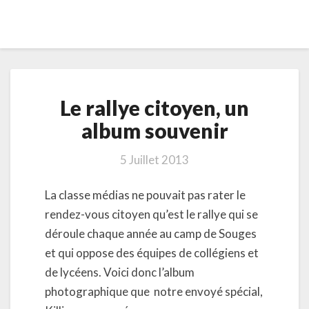
Le
Le rallye citoyen, un
rallye
citoyen,
album souvenir
un
album
5 Juillet 2013
souvenir
La classe médias ne pouvait pas rater le
rendez-vous citoyen qu’est le rallye qui se
déroule chaque année au camp de Souges
et qui oppose des équipes de collégiens et
de lycéens. Voici donc l’album
photographique que notre envoyé spécial,