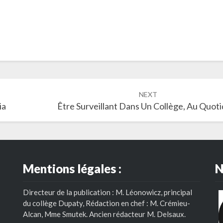
NEXT
ia
Être Surveillant Dans Un Collège, Au Quoti
Mentions légales :
N
Directeur de la publication : M. Léonowicz, principal
du collège Dupaty, Rédaction en chef : M. Crémieu-
Alcan, Mme Smutek. Ancien rédacteur M. Delsaux.