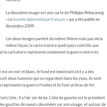
La deuxième image est une carte de Philippe Rehacewig
« Le
monde diplomatique français
» qui a été publié en
décembre 2009.
Les deux images parlent du même thème mais pas de la
même façon, la carte montre quels pays sont liés aux
ue la caricature représente seulement la guerre entre les
est en noir et blanc, le fond est inexistant et il y a des
voit deux hommes qui se regardent dans les yeux, ils sont
a représente la guerre froide) et ils font un bras de fer.
s Unis ; il a l’air sûr de lui. Celui de gauche est le président
it des gouttes de sueurs dessinées sur son visage, et autour de