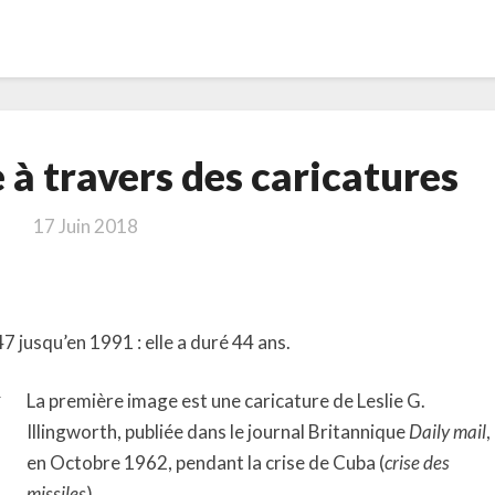
La
 à travers des caricatures
guerre
froide
17 Juin 2018
à
travers
des
caricatures
47 jusqu’en 1991 : elle a duré 44 ans.
La première image est une caricature de Leslie G.
Illingworth, publiée dans le journal Britannique
Daily mail
,
en Octobre 1962, pendant la crise de Cuba (
crise des
missiles
).