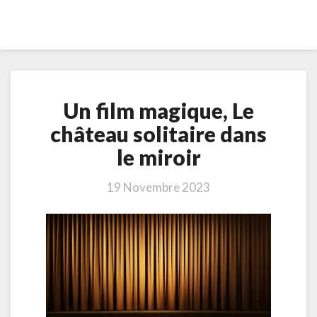
Un
Un film magique, Le
film
magique,
château solitaire dans
Le
le miroir
château
solitaire
dans
19 Novembre 2023
le
miroir